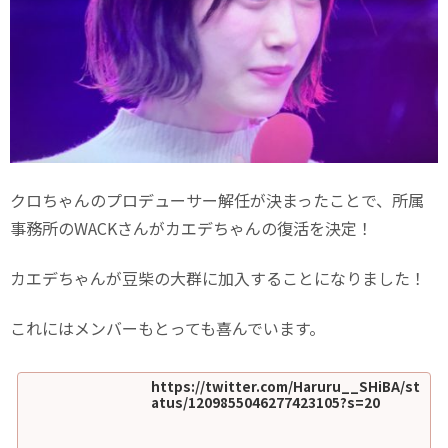
クロちゃんのプロデューサー解任が決まったことで、所属
事務所のWACKさんがカエデちゃんの復活を決定！
カエデちゃんが豆柴の大群に加入することになりました！
これにはメンバーもとっても喜んでいます。
https://twitter.com/Haruru__SHiBA/st
atus/1209855046277423105?s=20