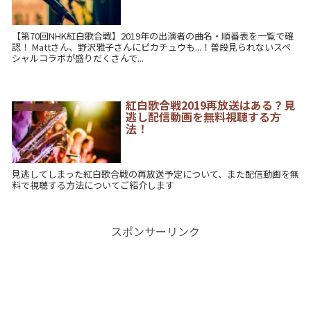
【第70回NHK紅白歌合戦】2019年の出演者の曲名・順番表を一覧で確
認！ Mattさん、野沢雅子さんにピカチュウも...！普段見られないスペ
シャルコラボが盛りだくさんで...
紅白歌合戦2019再放送はある？見
ライフハック
逃し配信動画を無料視聴する方
法！
見逃してしまった紅白歌合戦の再放送予定について、また配信動画を無
料で視聴する方法についてご紹介します
スポンサーリンク