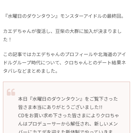
『水曜日のダウンタウン』モンスターアイドルの最終回。
カエデちゃんが復活し、豆柴の大群に加入が決まりまし
た！
この記事ではカエデちゃんのプロフィールや北海道のアイ
ドルグループ時代について、クロちゃんとのデート結果ネ
タバレなどまとめました。
本日『水曜日のダウンタウン』をご覧下さった
皆さま本当にありがとうございました!!
CDをお買い求め下さった皆さまによりクロちゃ
んはプロデューサーから解任され、新しいメン
バーにカエデを迎えた新体制でやっていきま