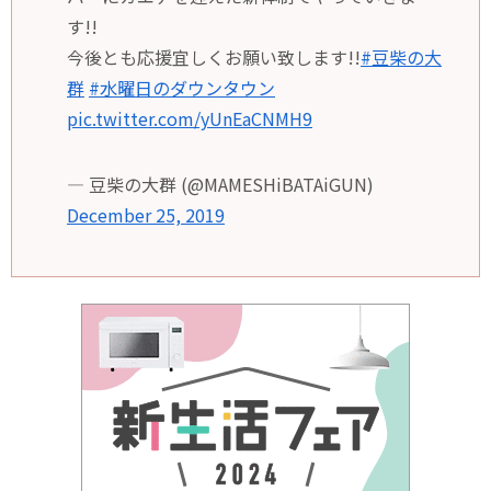
す!!
今後とも応援宜しくお願い致します!!
#豆柴の大
群
#水曜日のダウンタウン
pic.twitter.com/yUnEaCNMH9
— 豆柴の大群 (@MAMESHiBATAiGUN)
December 25, 2019