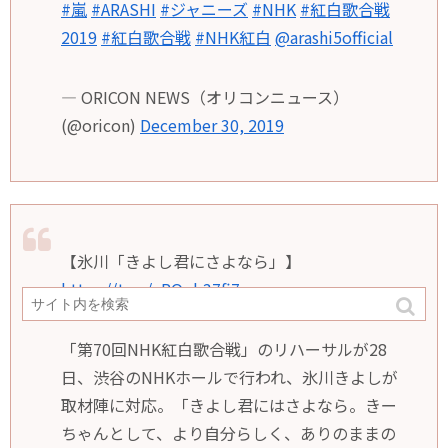
#嵐
#ARASHI
#ジャニーズ
#NHK
#紅白歌合戦
2019
#紅白歌合戦
#NHK紅白
@arashi5official
— ORICON NEWS（オリコンニュース）
(@oricon)
December 30, 2019
【氷川「きよし君にさよなら」】
https://t.co/qRQob37fi7
「第70回NHK紅白歌合戦」のリハーサルが28
日、渋谷のNHKホールで行われ、氷川きよしが
取材陣に対応。「きよし君にはさよなら。きー
ちゃんとして、より自分らしく、ありのままの