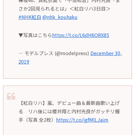
欅坂46、真紅衣装で「不協和音」内村光良「ま
さか2回見られるとは」＜紅白リハ3日目＞
#NHK紅白
@nhk_kouhaku
▼写真はこちら
https://t.co/L6dH6ORX85
— モデルプレス (@modelpress)
December 30,
2019
【紅白リハ】嵐、デビュー曲＆最新曲歌い上げ
る リハ後には櫻井翔と内村光良がガッチリ握
手（写真 全2枚）
https://t.co/jgfMlLJaim