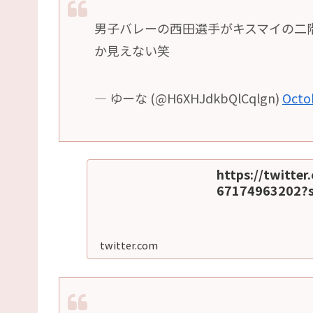
男子バレーの西田選手がキスマイの二
か見えない笑
— ゆーな (@H6XHJdkbQlCqlgn)
Octo
https://twitt
67174963202?
twitter.com