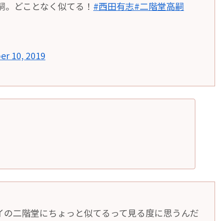
堂高嗣。どことなく似てる！
#西田有志
#二階堂高嗣
er 10, 2019
イの二階堂にちょっと似てるって見る度に思うんだ