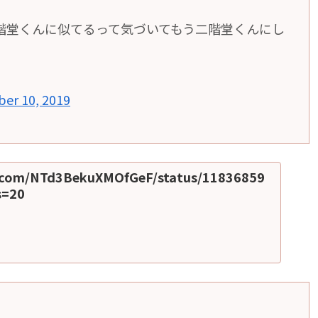
階堂くんに似てるって気づいてもう二階堂くんにし
ber 10, 2019
er.com/NTd3BekuXMOfGeF/status/11836859
s=20