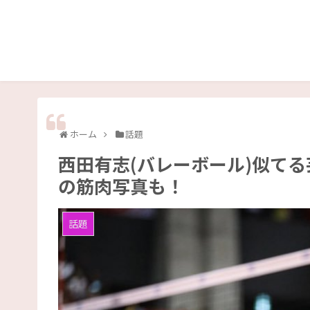
ホーム
話題
西田有志(バレーボール)似て
の筋肉写真も！
話題