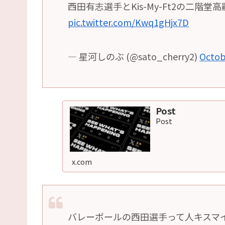
西田有志選手とKis-My-Ft2の二階
pic.twitter.com/Kwq1gHjx7D
— 星河しのぶ (@sato_cherry2)
Octob
Post
Post
x.com
バレーボールの西田選手って人キスマ