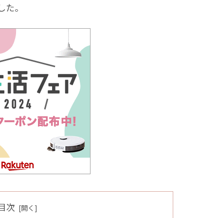
した。
目次