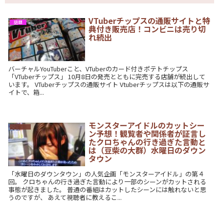
VTuberチップスの通販サイトと特
話題
典付き販売店！コンビニは売り切
れ続出
バーチャルYouTuberこと、VTuberのカード付きポテトチップス
「VTuberチップス」 10月8日の発売とともに完売する店舗が続出して
います。 VTuberチップスの通販サイト Vtuberチップスは以下の通販サ
イトで、箱...
モンスターアイドルのカットシー
お笑い
ン予想！観覧者や関係者が証言し
たクロちゃんの行き過ぎた言動と
は（豆柴の大群）水曜日のダウン
タウン
「水曜日のダウンタウン」の人気企画「モンスターアイドル」の第４
回。 クロちゃんの行き過ぎた言動により一部のシーンがカットされる
事態が起きました。 普通の番組はカットしたシーンには触れないと思
うのですが、 あえて視聴者に教えるこ...