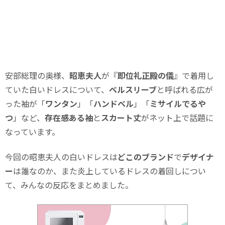
安部総理の奥様、
昭恵夫人
が『
即位礼正殿の儀
』で着用し
ていた白いドレスについて、
ベルスリーブ
と呼ばれる広が
った袖が「
ワンタン
」「
ハンドベル
」「
ミサイルでるや
つ
」など、
存在感ある袖
と
スカート丈
がネット上で話題に
なっています。
今回の昭恵夫人の白いドレスは
どこのブランド
で
デザイナ
ー
は誰なのか、また炎上しているドレスの着回しについ
て、みんなの反応をまとめました。