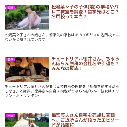
松嶋菜々子の子供(娘)の学校やバ
話題
レエ教室を調査！留学先はどこ？
名門校って本当？
松嶋菜々子さんの娘さん、留学先の学校はあのイギリスの名門校では
ないかと噂されています。
チュートリアル徳井さん、ちゃら
話題
んぽらん脱税の会社名や引退も？
みんなの反応！
チュートリアル徳井さん記者会見で自らの性格を「想像を絶するだら
しなさ」と謝罪。徳井さん自身は納税がちゃらんぽらん、彼女はチャ
ラン・ポ・ランタン…
梅宮辰夫さん自宅を売却し真鶴
話題
へ、ご近所さんが語ったエピソー
ドが話題に