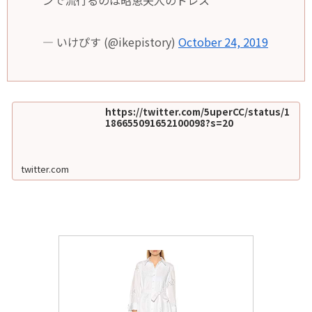
— いけぴす (@ikepistory)
October 24, 2019
https://twitter.com/5uperCC/status/1
186655091652100098?s=20
twitter.com